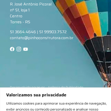
R. José Antônio Picoral
nº 51, loja 1
Centro
Torres - RS
51 3664.4646 |
51 99903.7572
contato@pinhoconstrutora.com.br
Desenvolvido por
Hugs - Agência de Publicidade
Valorizamos sua privacidade
Política de Privacidade
Utilizamos cookies para aprimorar sua experiência de navegação,
Política de Cookies
exibir anúncios ou conteúdo personalizado e analisar nosso