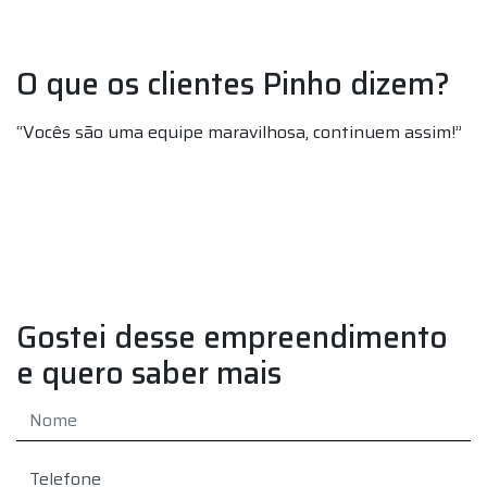
O que os clientes Pinho dizem?
“Vocês são uma equipe maravilhosa, continuem assim!”
“
a
F
”
e
P
Gostei desse empreendimento
e quero saber mais