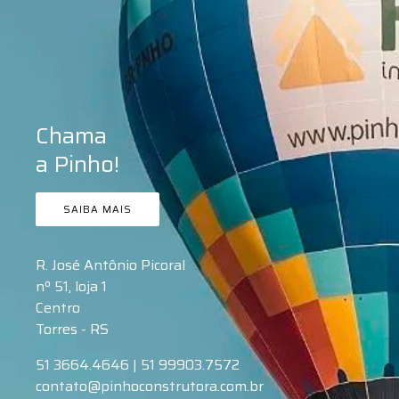
Chama
a Pinho!
SAIBA MAIS
R. José Antônio Picoral
nº 51, loja 1
Centro
Torres - RS
51 3664.4646 |
51 99903.7572
contato@pinhoconstrutora.com.br