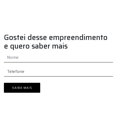
lo
n
pr
Gostei desse empreendimento
e quero saber mais